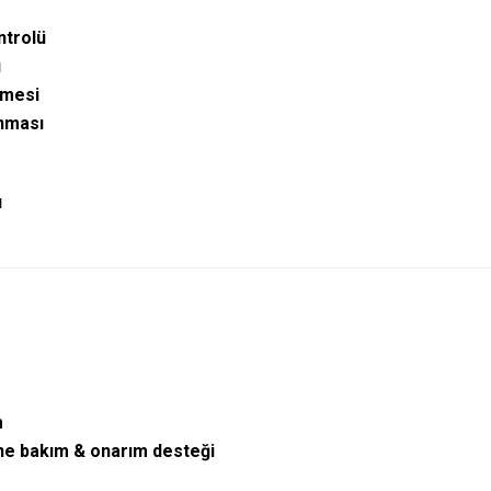
ntrolü
ı
lmesi
anması
ı
m
ne bakım & onarım desteği