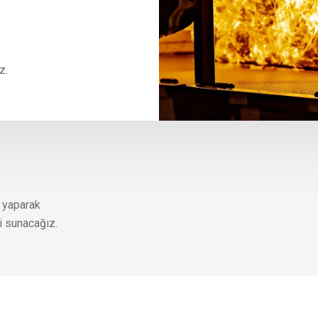
z.
f yaparak
i sunacağız.