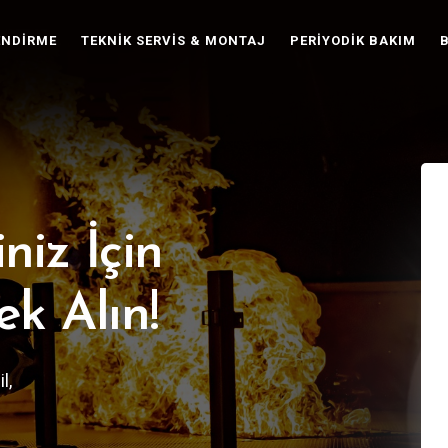
ENDIRME
TEKNIK SERVIS & MONTAJ
PERIYODIK BAKIM
B
niz İçin
ek Alın!
l,